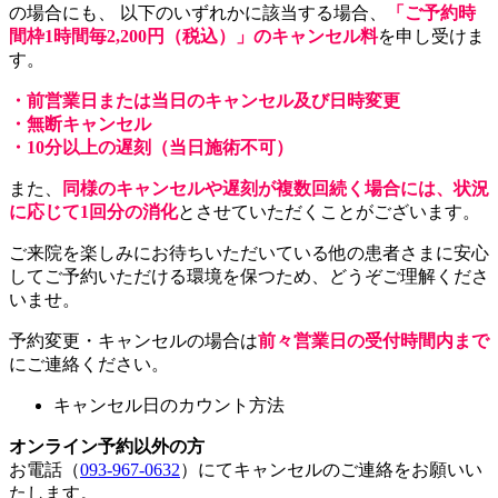
の場合にも、 以下のいずれかに該当する場合、
「ご予約時
間枠1時間毎2,200円（税込）」のキャンセル料
を申し受けま
す。
・前営業日または当日のキャンセル及び日時変更
・無断キャンセル
・10分以上の遅刻（当日施術不可）
また、
同様のキャンセルや遅刻が複数回続く場合には、状況
に応じて1回分の消化
とさせていただくことがございます。
ご来院を楽しみにお待ちいただいている他の患者さまに安心
してご予約いただける環境を保つため、どうぞご理解くださ
いませ。
予約変更・キャンセルの場合は
前々営業日の受付時間内まで
にご連絡ください。
キャンセル日のカウント方法
オンライン予約以外の方
お電話（
093-967-0632
）にてキャンセルのご連絡をお願いい
たします。