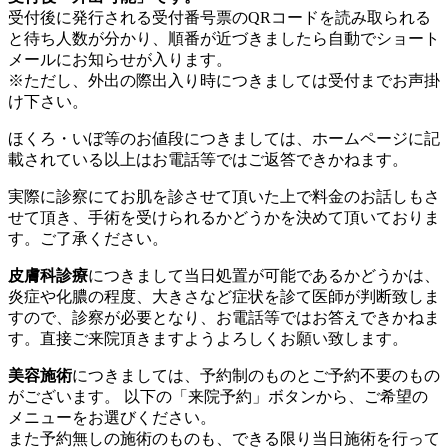
受付後に発行される受付番号票のQRコードを読み取られる
と待ち人数が分かり、順番が近づきましたら自動でショート
メールにお知らせが入ります。
※ただし、外出の際出入り時につきましては受付までお声掛
け下さい。
ほくろ・いぼ等のお値段につきましては、ホームページに記
載されている以上はお電話等ではご返答できかねます。
実際に診察にてお肌を診させて頂いた上で料金のお話しもさ
せて頂き、手術を受けられるかどうかを決めて頂いておりま
す。ご了承ください。
皮膚科診療
につきまして当日処置が可能であるかどうかは、
炎症や化膿の程度、大きさなど症状を診て医師が判断致しま
すので、診察が必要となり、お電話等ではお答えできかねま
す。直接ご来院頂きますようよろしくお願い致します。
美容施術
につきましては、予約制のものとご予約不要のもの
がございます。 以下の「来院予約」ボタンから、ご希望の
メニューをお選びください。
また予約無しの施術のものも、できる限り当日施術を行って