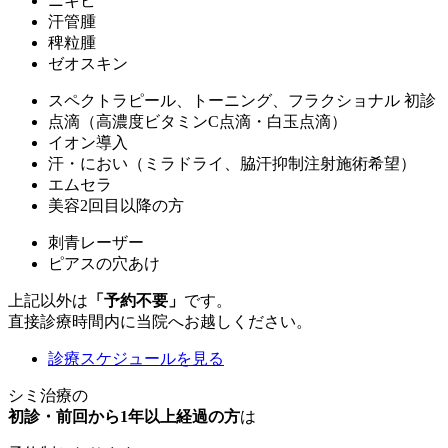
ニキビ
汗管腫
稗粒腫
ゼオスキン
スペクトラピール、トーニング、フラクショナル 初診
点滴（高濃度ビタミンC点滴・白玉点滴）
イオン導入
汗・におい（ミラドライ、脇汗抑制注射施術希望）
エムセラ
美容2回目以降の方
刺青レーザー
ピアスの穴あけ
上記以外は
「予約不要」
です。
直接診療時間内に当院へお越しください。
診療スケジュールを見る
シミ治療の
初診・前回から1年以上経過の方
は