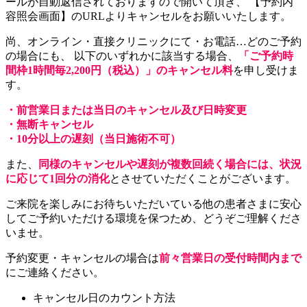
ールが自動返信されておりますので開いて頂き、 【予約内
容照会画面】のURLよりキャンセルをお願いいたします。
尚、オンライン・直接クリニックにて・お電話…どのご予約
の場合にも、 以下のいずれかに該当する場合、
「ご予約時
間枠1時間毎2,200円（税込）」のキャンセル料
を申し受けま
す。
・前営業日または当日のキャンセル及び日時変更
・無断キャンセル
・10分以上の遅刻（当日施術不可）
また、
同様のキャンセルや遅刻が複数回続く場合には、状況
に応じて1回分の消化
とさせていただくことがございます。
ご来院を楽しみにお待ちいただいている他の患者さまに安心
してご予約いただける環境を保つため、どうぞご理解くださ
いませ。
予約変更・キャンセルの場合は
前々営業日の受付時間内まで
にご連絡ください。
キャンセル日のカウント方法