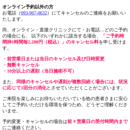
オンライン予約以外の方
お電話（
093-967-0632
）にてキャンセルのご連絡をお願いい
たします。
尚、オンライン・直接クリニックにて・お電話…どのご予約
の場合にも、 以下のいずれかに該当する場合、
「ご予約時
間枠1時間毎2,200円（税込）」のキャンセル料
を申し受けま
す。
・前営業日または当日のキャンセル及び日時変更
・無断キャンセル
・10分以上の遅刻（当日施術不可）
また、
同様のキャンセルや遅刻が複数回続く場合には、状況
に応じて1回分の消化
とさせていただくことがございます。
ご来院を楽しみにお待ちいただいている他の患者さまに安心
してご予約いただける環境を保つため、どうぞご理解くださ
いませ。
予約変更・キャンセルの場合は
前々営業日の受付時間内まで
にご連絡ください。