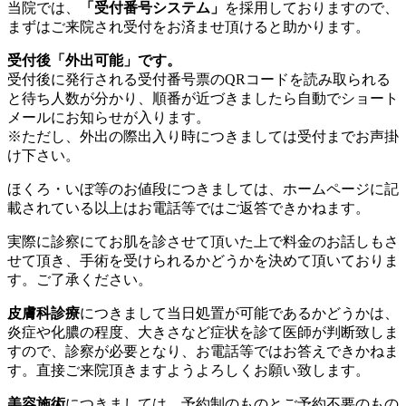
当院では、
「受付番号システム」
を採用しておりますので、
まずはご来院され受付をお済ませ頂けると助かります。
受付後「外出可能」です。
受付後に発行される受付番号票のQRコードを読み取られる
と待ち人数が分かり、順番が近づきましたら自動でショート
メールにお知らせが入ります。
※ただし、外出の際出入り時につきましては受付までお声掛
け下さい。
ほくろ・いぼ等のお値段につきましては、ホームページに記
載されている以上はお電話等ではご返答できかねます。
実際に診察にてお肌を診させて頂いた上で料金のお話しもさ
せて頂き、手術を受けられるかどうかを決めて頂いておりま
す。ご了承ください。
皮膚科診療
につきまして当日処置が可能であるかどうかは、
炎症や化膿の程度、大きさなど症状を診て医師が判断致しま
すので、診察が必要となり、お電話等ではお答えできかねま
す。直接ご来院頂きますようよろしくお願い致します。
美容施術
につきましては、予約制のものとご予約不要のもの