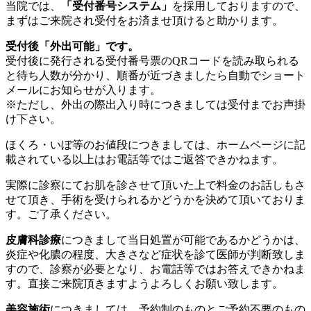
当院では、
「受付番号システム」
を採用しておりますので、
まずはご来院され受付をお済ませ頂けると助かります。
受付後「外出可能」です。
受付後に発行される受付番号票のQRコードを読み取られる
と待ち人数が分かり、順番が近づきましたら自動でショート
メールにお知らせが入ります。
※ただし、外出の際出入り時につきましては受付までお声掛
け下さい。
ほくろ・いぼ等のお値段につきましては、ホームページに記
載されている以上はお電話等ではご返答できかねます。
実際に診察にてお肌を診させて頂いた上で料金のお話しもさ
せて頂き、手術を受けられるかどうかを決めて頂いておりま
す。ご了承ください。
皮膚科診療
につきまして当日処置が可能であるかどうかは、
炎症や化膿の程度、大きさなど症状を診て医師が判断致しま
すので、診察が必要となり、お電話等ではお答えできかねま
す。直接ご来院頂きますようよろしくお願い致します。
美容施術
につきましては、予約制のものとご予約不要のもの