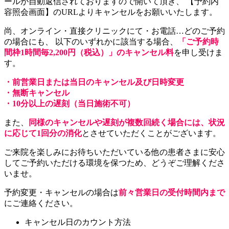
ールが自動返信されておりますので開いて頂き、 【予約内
容照会画面】のURLよりキャンセルをお願いいたします。
尚、オンライン・直接クリニックにて・お電話…どのご予約
の場合にも、 以下のいずれかに該当する場合、
「ご予約時
間枠1時間毎2,200円（税込）」のキャンセル料
を申し受けま
す。
・前営業日または当日のキャンセル及び日時変更
・無断キャンセル
・10分以上の遅刻（当日施術不可）
また、
同様のキャンセルや遅刻が複数回続く場合には、状況
に応じて1回分の消化
とさせていただくことがございます。
ご来院を楽しみにお待ちいただいている他の患者さまに安心
してご予約いただける環境を保つため、どうぞご理解くださ
いませ。
予約変更・キャンセルの場合は
前々営業日の受付時間内まで
にご連絡ください。
キャンセル日のカウント方法