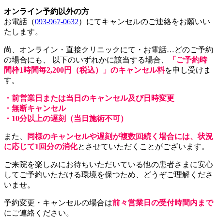
オンライン予約以外の方
お電話（
093-967-0632
）にてキャンセルのご連絡をお願いい
たします。
尚、オンライン・直接クリニックにて・お電話…どのご予約
の場合にも、 以下のいずれかに該当する場合、
「ご予約時
間枠1時間毎2,200円（税込）」のキャンセル料
を申し受けま
す。
・前営業日または当日のキャンセル及び日時変更
・無断キャンセル
・10分以上の遅刻（当日施術不可）
また、
同様のキャンセルや遅刻が複数回続く場合には、状況
に応じて1回分の消化
とさせていただくことがございます。
ご来院を楽しみにお待ちいただいている他の患者さまに安心
してご予約いただける環境を保つため、どうぞご理解くださ
いませ。
予約変更・キャンセルの場合は
前々営業日の受付時間内まで
にご連絡ください。