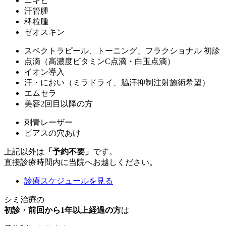
ニキビ
汗管腫
稗粒腫
ゼオスキン
スペクトラピール、トーニング、フラクショナル 初診
点滴（高濃度ビタミンC点滴・白玉点滴）
イオン導入
汗・におい（ミラドライ、脇汗抑制注射施術希望）
エムセラ
美容2回目以降の方
刺青レーザー
ピアスの穴あけ
上記以外は
「予約不要」
です。
直接診療時間内に当院へお越しください。
診療スケジュールを見る
シミ治療の
初診・前回から1年以上経過の方
は